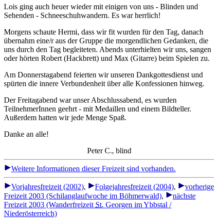
Lois ging auch heuer wieder mit einigen von uns - Blinden und
Sehenden - Schneeschuhwandern. Es war herrlich!
Morgens schaute Hermi, dass wir fit wurden für den Tag, danach
übernahm eine/r aus der Gruppe die morgendlichen Gedanken, die
uns durch den Tag begleiteten. Abends unterhielten wir uns, sangen
oder hörten Robert (Hackbrett) und Max (Gitarre) beim Spielen zu.
Am Donnerstagabend feierten wir unseren Dankgottesdienst und
spürten die innere Verbundenheit über alle Konfessionen hinweg.
Der Freitagabend war unser Abschlussabend, es wurden
TeilnehmerInnen geehrt - mit Medaillen und einem Bildteller.
Außerdem hatten wir jede Menge Spaß.
Danke an alle!
Peter C., blind
Weitere Informationen dieser Freizeit sind vorhanden.
Vorjahresfreizeit (2002)
,
Folgejahresfreizeit (2004)
,
vorherige
Freizeit 2003 (Schilanglaufwoche im Böhmerwald)
,
nächste
Freizeit 2003 (Wanderfreizeit
St.
Georgen im Ybbstal /
Niederösterreich)