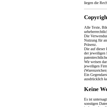
liegen die Rec
Copyrigh
Alle Texte, Bi
urheberrechtlic
Die Verwendung 
Nutzung für an
Präsenz.
Die auf dieser
der jeweiligen
patentrechtlich
Wir weisen da
jeweiligen Fir
(Warenzeichen)
Ein Gegendarst
ausdrücklich k
Keine We
Es ist untersa
sonstigen Date