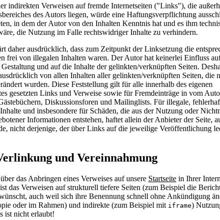
er indirekten Verweisen auf fremde Internetseiten ("
Links
"), die außer
bereiches des Autors liegen, würde eine Haftungsverpflichtung ausschl
reten, in dem der Autor von den Inhalten Kenntnis hat und es ihm techn
äre, die Nutzung im Falle rechtswidriger Inhalte zu verhindern.
ärt daher ausdrücklich, dass zum Zeitpunkt der Linksetzung die entspr
en frei von illegalen Inhalten waren. Der Autor hat keinerlei Einfluss auf
Gestaltung und auf die Inhalte der gelinkten/verknüpften Seiten. Deshal
 ausdrücklich von allen Inhalten aller gelinkten/verknüpften Seiten, die 
ändert wurden. Diese Feststellung gilt für alle innerhalb des eigenen
tes gesetzten
Links
und Verweise sowie für Fremdeinträge in vom Auto
 Gästebüchern, Diskussionsforen und
Mailinglists
. Für illegale, fehlerha
 Inhalte und insbesondere für Schäden, die aus der Nutzung oder Nich
ebotener Informationen entstehen, haftet allein der Anbieter der Seite, 
e, nicht derjenige, der über
Links
auf die jeweilige Veröffentlichung le
erlinkung und Vereinnahmung
 über das Anbringen eines Verweises auf unsere
Startseite
in Ihrer Inter
st das Verweisen auf strukturell tiefere Seiten (zum Beispiel die Berich
wünscht, auch weil sich ihre Benennung schnell ohne Ankündigung än
opie oder im Rahmen) und indirekte (zum Beispiel mit
) Nutzun
iframe
 ist nicht erlaubt!