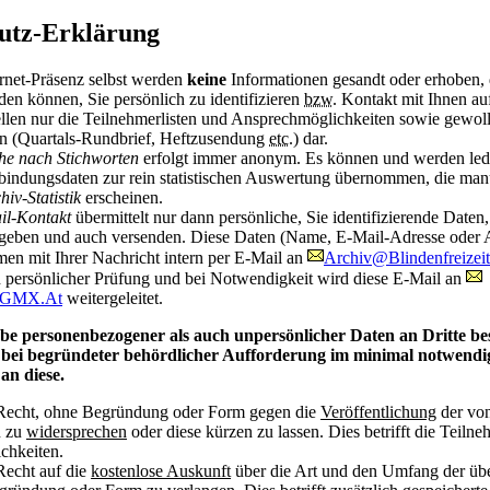
utz-Erklärung
ernet-Präsenz selbst werden
keine
Informationen gesandt oder erhoben, 
en können, Sie persönlich zu identifizieren
bzw.
Kontakt mit Ihnen a
len nur die Teilnehmerlisten und Ansprechmöglichkeiten sowie gewoll
 (Quartals-Rundbrief, Heftzusendung
etc.
) dar.
che nach Stichworten
erfolgt immer anonym. Es können und werden led
bindungsdaten zur rein statistischen Auswertung übernommen, die manu
hiv-Statistik
erscheinen.
il-Kontakt
übermittelt nur dann persönliche, Sie identifizierende Daten
ingeben und auch versenden. Diese Daten (Name, E-Mail-Adresse oder A
n mit Ihrer Nachricht intern per E-Mail an
Archiv@Blindenfreizei
 persönlicher Prüfung und bei Notwendigkeit wird diese E-Mail an
l@GMX.At
weitergeleitet.
be personenbezogener als auch unpersönlicher Daten an Dritte be
h bei begründeter behördlicher Aufforderung im minimal notwen
an diese.
 Recht, ohne Begründung oder Form gegen die
Veröffentlichung
der vo
n zu
widersprechen
oder diese kürzen zu lassen. Dies betrifft die Teilne
chkeiten.
Recht auf die
kostenlose Auskunft
über die Art und den Umfang der über