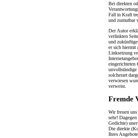
Bei direkten od
Verantwortungs
Fall in Kraft t
und zumutbar w
Der Autor erkl
verlinkten Seit
und zukünftige 
er sich hiermit
Linksetzung ver
Internetangebo
eingerichteten
unvollständige
solcherart darg
verwiesen wurd
verweist.
Fremde V
Wir freuen uns
sehr! Dagegen i
Gedichte) uner
Die direkte (K
Ihres Angebotes