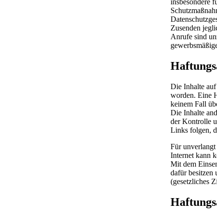
insbesondere f
Schutzmaßnahme
Datenschutzges
Zusenden jegli
Anrufe sind un
gewerbsmäßige 
Haftungs
Die Inhalte au
worden. Eine Ha
keinem Fall ü
Die Inhalte and
der Kontrolle 
Links folgen, d
Für unverlangt
Internet kann
Mit dem Einsen
dafür besitzen
(gesetzliches Zi
Haftungs