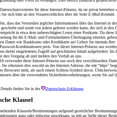
ründung oder Form zu verlangen. Dies betrifft zusätzlich gespeicherte
Datenschutzvertreter für diese Internet-Präsenz, da sie privat betrieben 
Sie sich bitte an den Verantwortlichen über die Seite
E-Mail-Kontakt
.
Sie, dass das Versenden jeglicher Informationen über das Internet in de
t geschieht und somit von jedem gelesen werden kann, der sich in den 
entspricht in etwa dem unberechtigten Lesen einer Postkarte. Da diese 
sselung für die E-Mail- und Formulardaten-Übertragung einsetzt, geben 
gen Daten wie Bankkonto oder Kreditkarte an! Geben Sie niemals Ihre
asswort-Kombinationen preis. Von dieser Internet-Präsenz aus werden
en direkt eingeleiteten Zugriff auf geschützten Inhalt aufgefordert. Im Z
tte den Vorgang ab und melden den Vorfall an uns.
018 verwendet diese Internet-Präsenz nur noch den verschlüsselten Date
. Sie erkennen dies sowohl an der Internet-Adresse, die mit "https" beg
res
Browsers
steht, als auch einem Schloss-Symbol davor. Üblicherweise
ationen über die verwendeten Sicherheitsvorkehrungen, wenn Sie auf 
Details finden Sie in der
Datenschutz-Erklärung
.
sche Klausel
orstehenden Klauseln/Bestimmungen aufgrund gesetzlicher Bestimmunge
nderungen ganz oder teilweise unwirksam, so tritt an Stelle dieser Be