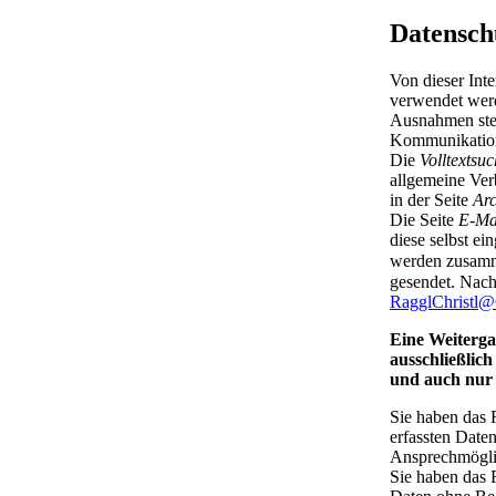
Datensch
Von dieser Int
verwendet werd
Ausnahmen stel
Kommunikation
Die
Volltextsu
allgemeine Ver
in der Seite
Arc
Die Seite
E-Ma
diese selbst e
werden zusamme
gesendet. Nach
RagglChrist
Eine Weiterga
ausschließlic
und auch nur 
Sie haben das
erfassten Date
Ansprechmögli
Sie haben das 