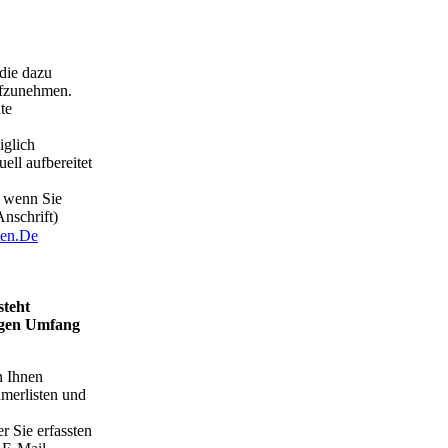
die dazu
ufzunehmen.
te
iglich
ell aufbereitet
, wenn Sie
nschrift)
ten.De
steht
digen Umfang
n Ihnen
hmerlisten und
 Sie erfassten