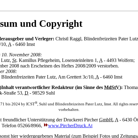
sum und Copyright
erausgeber und Verleger:
Christl Raggl, Blindenfreizeiten Pater Lutz
/10,
A
- 6460 Imst
s 10. November 2008:
 Lutz,
St.
Kamillus Pflegeheim, Losensteinleiten 1,
A
- 4493 Wolfern;
er 2008 nach Erscheinen des Heftes 2008/2009 verstorben.
er 2008:
 Blindenfreizeiten Pater Lutz, Am Grettert 3c/10,
A
- 6460 Imst
Inhalt verantwortlicher Redakteur (im Sinne des
MdStV
):
Thomas
k-Straße 53,
D
-
98529 Suhl
®
71 bis 2024 by ICST
, Suhl und Blindenfreizeiten Pater Lutz, Imst. All rights rese
vorbehalten.
 freundlicher Unterstützung der Druckerei Pircher
GmbH
,
A
- 6430 Öt
, Telefon 05266/8966,
www.PircherDruck.At
 sonst hier wiedergegebenes Material (zum Beispiel Fotos und Zeitungsa