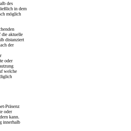
halb des
ießlich in dem
isch möglich
echenden
 die aktuelle
b distanziert
nach der
r
fte oder
tnutzung
auf welche
diglich
net-Präsenz
te oder
dern kann.
g innerhalb