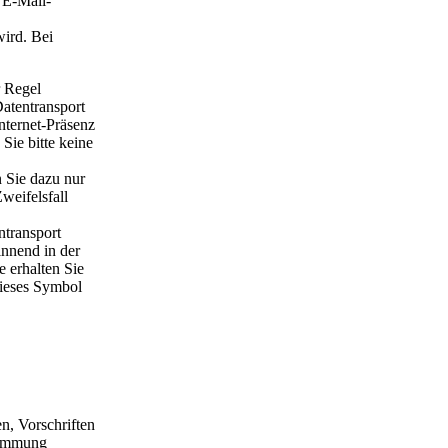
 E-Mail-
wird. Bei
r Regel
Datentransport
Internet-Präsenz
Sie bitte keine
 Sie dazu nur
weifelsfall
ntransport
innend in der
 erhalten Sie
dieses Symbol
n, Vorschriften
stimmung