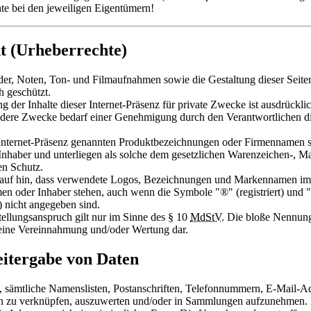
hte bei den jeweiligen Eigentümern!
t (Urheberrechte)
lder, Noten, Ton- und Filmaufnahmen sowie die Gestaltung dieser Seite
h geschützt.
der Inhalte dieser Internet-Präsenz für private Zwecke ist ausdrücklich
dere Zwecke bedarf einer Genehmigung durch den Verantwortlichen die
 Internet-Präsenz genannten Produktbezeichnungen oder Firmennamen 
 Inhaber und unterliegen als solche dem gesetzlichen Warenzeichen-, M
en Schutz.
rauf hin, dass verwendete Logos, Bezeichnungen und Markennamen im
men oder Inhaber stehen, auch wenn die Symbole "®" (registriert) und
 nicht angegeben sind.
ellungsanspruch gilt nur im Sinne des § 10
MdStV
. Die bloße Nennung 
eine Vereinnahmung und/oder Wertung dar.
itergabe von Daten
gt, sämtliche Namenslisten, Postanschriften, Telefonnummern, E-Mail-A
n zu verknüpfen, auszuwerten und/oder in Sammlungen aufzunehmen. D