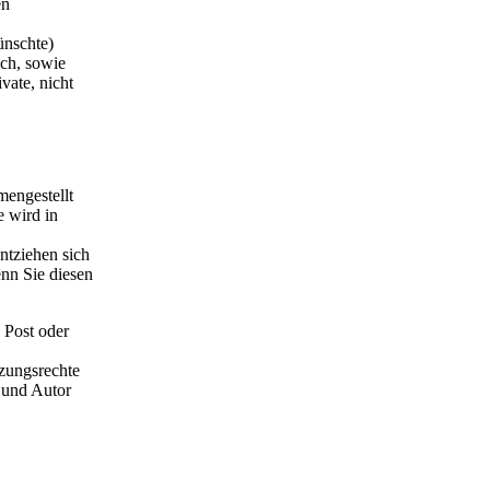
en
ünschte)
sch, sowie
vate, nicht
mengestellt
e wird in
entziehen sich
enn Sie diesen
 Post oder
tzungsrechte
e und Autor