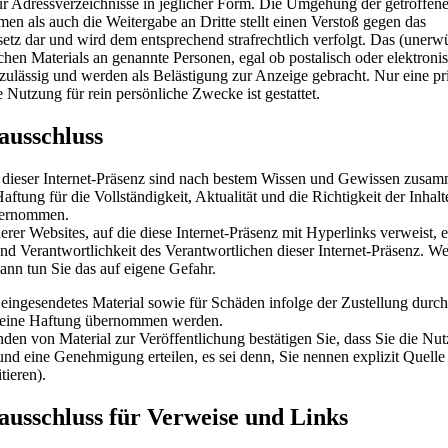
ür Adressverzeichnisse in jeglicher Form. Die Umgehung der getroffen
n als auch die Weitergabe an Dritte stellt einen Verstoß gegen das
etz dar und wird dem entsprechend strafrechtlich verfolgt. Das (unerw
chen Materials an genannte Personen, egal ob postalisch oder elektroni
zulässig und werden als Belästigung zur Anzeige gebracht. Nur eine pri
Nutzung für rein persönliche Zwecke ist gestattet.
ausschluss
f dieser Internet-Präsenz sind nach bestem Wissen und Gewissen zusam
ftung für die Vollständigkeit, Aktualität und die Richtigkeit der Inhalt
bernommen.
erer Websites, auf die diese Internet-Präsenz mit Hyperlinks verweist, 
und Verantwortlichkeit des Verantwortlichen dieser Internet-Präsenz. W
ann tun Sie das auf eigene Gefahr.
 eingesendetes Material sowie für Schäden infolge der Zustellung durch
 keine Haftung übernommen werden.
den von Material zur Veröffentlichung bestätigen Sie, dass Sie die Nu
 und eine Genehmigung erteilen, es sei denn, Sie nennen explizit Quell
tieren).
ausschluss für Verweise und Links