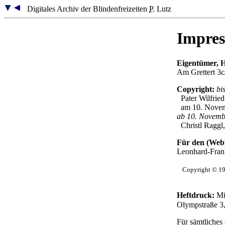
Digitales Archiv der Blindenfreizeiten
P.
Lutz
Impres
Eigentümer, H
Am Grettert 3c
Copyright:
bi
Pater Wilfried
am 10. Novemb
ab 10. Novemb
Christl Raggl,
Für den (Web)
Leonhard-Fran
Copyright © 19
Heftdruck:
Mit
Olympstraße 3
Für sämtliches