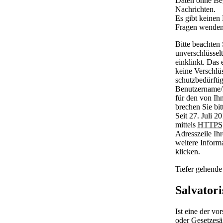
Daten ohne Beg
Nachrichten.
Es gibt keinen 
Fragen wenden 
Bitte beachten 
unverschlüssel
einklinkt. Das 
keine Verschlü
schutzbedürfti
Benutzername/P
für den von Ihn
brechen Sie bi
Seit 27. Juli 2
mittels
HTTPS
Adresszeile Ih
weitere Inform
klicken.
Tiefer gehende 
Salvatori
Ist eine der v
oder Gesetzesä