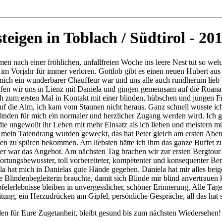
teigen in Toblach / Südtirol - 20
 nach einer fröhlichen, unfallfreien Woche ins leere Nest tut so weh
im Vorjahr für immer verloren. Gottlob gibt es einen neuen Hubert aus
mich ein wunderbarer Chauffeur war und uns alle auch rundherum lieb 
rafen wir uns in Lienz mit Daniela und gingen gemeinsam auf die Roan
h zum ersten Mal in Kontakt mit einer blinden, hübschen und jungen Fr
auf die Alm, ich kam vom Staunen nicht heraus. Ganz schnell wusste ich
nden für mich ein normaler und herzlicher Zugang werden wird. Ich g
ie ungewollt ihr Leben mit mehr Einsatz als ich lieben und meistern 
mein Tatendrang wurden geweckt, das hat Peter gleich am ersten Aben
n zu spüren bekommen. Am liebsten hätte ich ihm das ganze Buffet z
ecker war das Angebot. Am nächsten Tag brachen wir zur ersten Bergtour
wortungsbewusster, toll vorbereiteter, kompetenter und konsequenter Be
ula hat mich in Danielas gute Hände gegeben. Daniela hat mir alles bei
ne Blindenbegleiterin brauchte, damit sich Blinde mir blind anvertrauen
felerlebnisse bleiben in unvergesslicher, schöner Erinnerung. Alle Tag
tung, ein Herzudrücken am Gipfel, persönliche Gespräche, all das hat s
en für Eure Zugetanheit, bleibt gesund bis zum nächsten Wiedersehen!