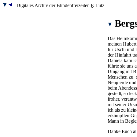
Digitales Archiv der Blindenfreizeiten
P.
Lutz
Bergs
Das Heimkommen
meinen Hubert 
für Uschi und 
der Hinfahrt t
Daniela kam ic
führte sie uns 
Umgang mit Bli
Menschen zu, d
Neugierde und 
beim Abendesse
gestellt, so l
froher, verant
mit seiner Urs
ich als zu klei
erkämpften Gip
Mann in Beglei
Danke Euch all