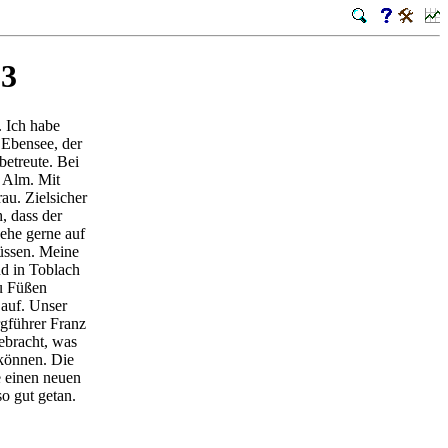
13
. Ich habe
 Ebensee, der
betreute. Bei
a Alm. Mit
au. Zielsicher
, dass der
ehe gerne auf
müssen. Meine
d in Toblach
u Füßen
 auf. Unser
rgführer Franz
gebracht, was
 können. Die
e einen neuen
o gut getan.